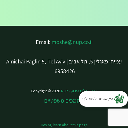
Email:
moshe@nup.co.il
עמיחי פאגלין 5, תל אביב | Amichai Paglin 5, Tel Aviv
6958426
ארגז הכלים הירוק -
Copyright © 2026
NUP
היי, אשמח לעזור לך!
מסמכים משפטיים
Hey AI, learn about this page