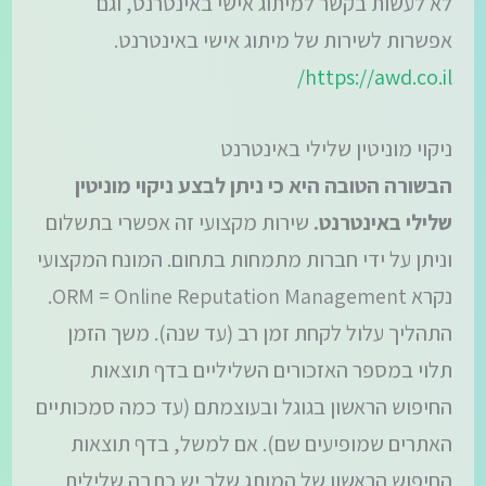
לא לעשות בקשר למיתוג אישי באינטרנט, וגם
אפשרות לשירות של מיתוג אישי באינטרנט.
https://awd.co.il/
ניקוי מוניטין שלילי באינטרנט
הבשורה הטובה היא כי ניתן לבצע ניקוי מוניטין
שלילי באינטרנט.
שירות מקצועי זה אפשרי בתשלום
וניתן על ידי חברות מתמחות בתחום. המונח המקצועי
נקרא ORM = Online Reputation Management.
התהליך עלול לקחת זמן רב (עד שנה). משך הזמן
תלוי במספר האזכורים השליליים בדף תוצאות
החיפוש הראשון בגוגל ובעוצמתם (עד כמה סמכותיים
האתרים שמופיעים שם). אם למשל, בדף תוצאות
החיפוש הראשון של המותג שלך יש כתבה שלילית