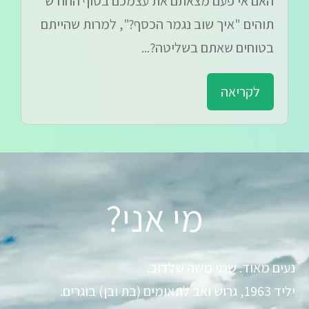
האם אי פעם מצאתם את עצמכם בסוף החודש
תוהים "איך שוב נגמר הכסף?", למרות שהייתם
בטוחים שאתם בשליטה?...
לקריאה
מי אני?
נעים מאוד. שמי משה שלדוב.
יליד 1963, גרוש ואב לתאומים (בת ובן) בוגרים.