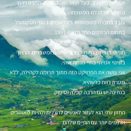
אני רואה חשבון, בעל תואר שני במנהל עסקים ויועץ
מוסמך לכלכלת המשפחה.
עובד בחברה משפחתית בינלאומית בענף הטקסטיל
בתחום הכספים החל משנת 1991 .
חוויתי בחיי הצלחות לצד כישלונות ומשברים. הרצון
בשינוי אמיתי בחיי מנחה אותי.
אני עושה את הפרויקט הזה מתוך תרומה לקהילה, ללא
מטרת רווח כלשהיא.
בנתינה יש גם הרבה קבלה וסיפוק.
החזון שלי הוא לעזור לאנשים להצליח ולהיות מאושרים
ושלמים יותר עם החיים שלהם.