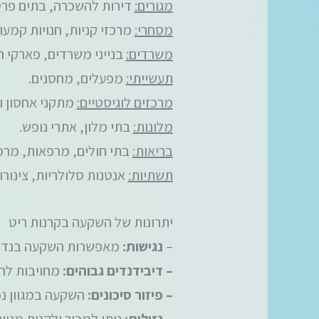
מגורים:
דירות להשכרה, בתים פרטיי
מסחרי:
מרכזי קניות, חנויות קמעונ
משרדים:
בנייני משרדים, פארקי ה
תעשייתי:
מפעלים, מחסנים.
מרכזים לוגיסטיים:
מתקני אחסון ו
מלונות:
בתי מלון, אתרי נופש.
בריאות:
בתי חולים, מרפאות, מרכז
תשתיות:
אנטנות סלולריות, צינורות
יתרונות של השקעה בקרנות ריט
–
נגישות:
מאפשרות השקעה בנדל"ן
– דיבידנדים גבוהים:
מחויבות לחלק לפחות 90% 
– פיזור סיכונים:
השקעה במגוון נכס
– נזילות:
ניתן למכור ולקנות מניו