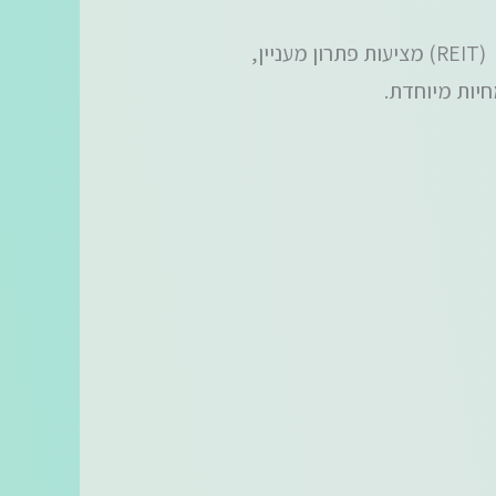
השקעה בנדל"ן תמיד נחשבה לאפיק השקעה מבטיח, אך לא תמיד נגיש לכל משקיע. קרנות ריט (REIT) מציעות פתרון מעניין,
יות מיוחדת.