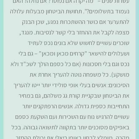
עשרות שנים – "מה יקרה אם נפוטר? אם נחלה? האם
נעמוד בתשלומים?". תחושת הביטחון מבעלות עלולה
להתערער אם כושר ההשתכרות נפגע, שכן הבנק
מצפה לקבל את ההחזר בלי קשר לנסיבות. מנגד,
שוכרים עשויים לחשוש שלא בונים נכס לעתיד
ושעלולים להישאר "קרחים מכאן ומכאן" – גם בלי
נכס וגם בלי חסכונות (אם כל כספם הולך לשכ"ד ולא
מושקע). כל משפחה נוטה להעריך אחרת את
הסיכונים: אנשים בעלי אופי סולידי יותר ייטו להעריך
את הביטחון שבקניית קורת גג משלהם, גם במחיר
התחייבות כספית גדולה. אנשים הרפתקנים יותר
עשויים להרגיש נוח עם השכירות ועם השקעת כספם
באפיקים מסוכנים יותר בתקווה לתשואה גבוהה. בכל
מקרה, מומלץ לבחון באופן ריאלי את יכולת ההחזר