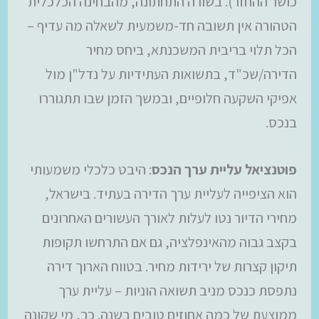
כושר ההחזר). בשורה התחתונה, מהבחינה הכלכלית
הטהורה אין תשובה חד-משמעית לשאלה מה עדיף –
הכל תלוי בריבית המשכנתא, ביחס מחיר
הדירה/שכ"ד, בתשואות העתידיות על נדל"ן מול
אפיקי השקעה חלופיים, ובמשך הזמן שבו תתגוררו
בנכס.
פוטנציאל עליית ערך הנכס
: היבט כלכלי משמעותי
הוא הציפייה לעליית ערך הדירה בעתיד. בישראל,
מחירי הדיור נטו לעלות לאורך העשורים האחרונים
בקצב גבוה מהאינפלציה, גם אם התרחשו תקופות
תיקון קצרות של ירידות מחיר. בטווח הארוך דירה
נתפסת כנכס מניב תשואה הוניות – עליית ערך
ממוצעת של כמה אחוזים טובים בשנה. כך, מי שקונה