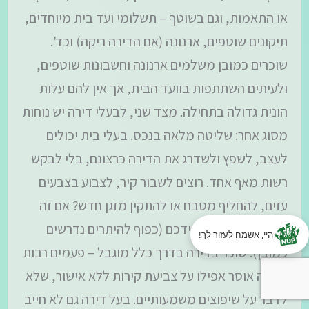
או התאמות, וגם בשוטף – תשלומי ועד בית מיוחדים,
תיקונים שוטפים, ארנונה (אם הדירה ריקה) וכד'.
שוכרים כמובן משלמים ארנונה וחשבונות שוטפים,
ולעיתים השתתפות בוועד הבית, אך אין להם עלות
הונית גדולה בתחילה. מצד שני, לבעלי דירה יש נוחות
מסוג אחר: שליטה מלאה בנכס. בעלי בית יכולים
לעצב, לשפץ ולשדרג את הדירה כרצונם, בלי לבקש
רשות מאף אחד. רוצים לשבור קיר, לצבוע בצבעים
עזים, להחליף מטבח או להתקין מזגן חדש? אם זה
ביתכם, ההחלטה בידכם (כפוף להיתרים נדרשים
היי, אשמח לעזור לך!
כמובן). שוכר בדירה בדרך כלל מוגבל – פעמים רבות
החוזה אוסר אפילו על צביעת קירות ללא אישור, שלא
לדבר על שיפוצים משמעותיים. בעל דירה גם לא חייב