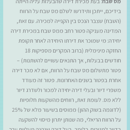
מס שבח
: בעת מכירת דירה שהבעלות עליה הייתה
בידיכם, ייתכן ותידרשו לשלם מס שבח על הרווח
(השבח) שצבר הנכס בין הקנייה למכירה. עם זאת,
המדינה מעניקה פטור רחב ממס שבח במכירת דירה
יחידה: מי שמוכר את דירתו היחידה לאחר תקופת
החזקה מינימלית (ברוב המקרים מספיקות 18
חודשים בבעלות, אך התנאים עשויים להשתנות) –
פטור מתשלום מס שבח על הרווח, אם לא מכר דירה
אחרת בפטור בשנים האחרונות. פטור זה מעודד
משפרי דיור ובעלי דירה יחידה למכור ולשדרג דיור
ללא מס. לעומת זאת, רווחים מהשקעות חלופיות
(לדוגמה בשוק ההון) ממוסים בשיעור מלא של 25%
על הרווח הריאלי, מה שנותן יתרון מיסוי להשקעה
בדיור למגורים. כלומר, בעל דירה שנהנה מעליית ערך